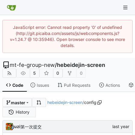
JavaScript error: Cannot read property '0' of undefined
(http://git.picaiba.com/assets/js/webcomponents.js?
v=1.24.7 @ 10:35946). Open browser console to see more
details.
mt-fe-group-new
/
hebeidejin-screen
5
0
0
Code
Issues
Pull Requests
Actions
hebeidejin-screen
/
config
master
History
juzi
第一次提交