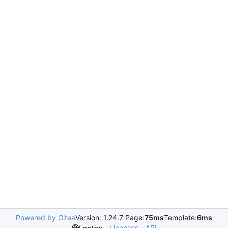
Powered by Gitea
Version: 1.24.7 Page:
75ms
Template:
6ms
Licenses
API