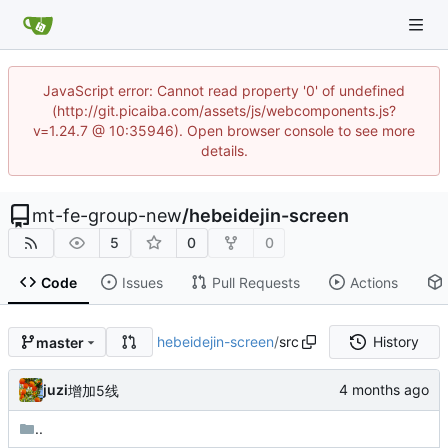
JavaScript error: Cannot read property '0' of undefined
(http://git.picaiba.com/assets/js/webcomponents.js?
v=1.24.7 @ 10:35946). Open browser console to see more
details.
mt-fe-group-new
/
hebeidejin-screen
5
0
0
Code
Issues
Pull Requests
Actions
hebeidejin-screen
/
src
History
master
juzi
增加5线
..