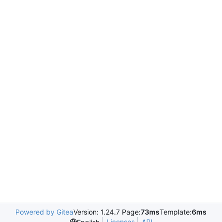
Powered by Gitea
Version: 1.24.7 Page:
73ms
Template:
6ms
Licenses
API